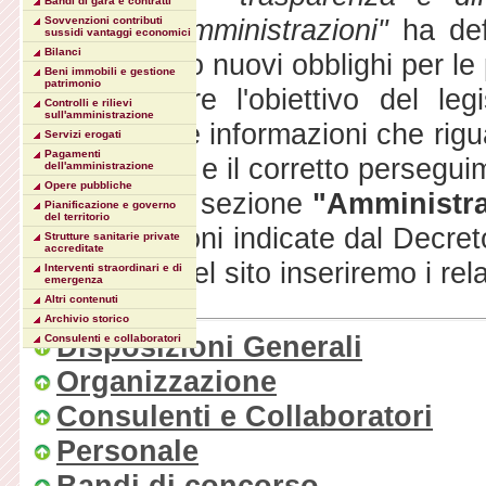
Bandi di gara e contratti
pubbliche amministrazioni"
ha defi
Sovvenzioni contributi
sussidi vantaggi economici
Bilanci
introducendo nuovi obblighi per le
Beni immobili e gestione
patrimonio
In particolare l'obiettivo del le
Controlli e rilievi
sull'amministrazione
accessibili le informazioni che rigua
Servizi erogati
Pagamenti
delle risorse e il corretto perseguim
dell'amministrazione
Opere pubbliche
Nella nuova sezione
"Amministra
Pianificazione e governo
del territorio
le informazioni indicate dal Decret
Strutture sanitarie private
accreditate
pubblicate nel sito inseriremo i relat
Interventi straordinari e di
emergenza
Altri contenuti
Archivio storico
Disposizioni Generali
Consulenti e collaboratori
Organizzazione
Consulenti e Collaboratori
Personale
Bandi di concorso