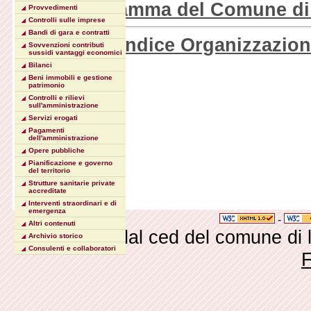
Organigramma del Comune di
Provvedimenti
Controlli sulle imprese
Bandi di gara e contratti
Torna all'indice Organizzazio
Sovvenzioni contributi
sussidi vantaggi economici
Bilanci
Beni immobili e gestione
patrimonio
Controlli e rilievi
sull'amministrazione
Servizi erogati
Pagamenti
dell'amministrazione
Opere pubbliche
Pianificazione e governo
del territorio
Strutture sanitarie private
accreditate
Interventi straordinari e di
emergenza
-
Altri contenuti
Realizzato dal ced del comune di
Archivio storico
Consulenti e collaboratori