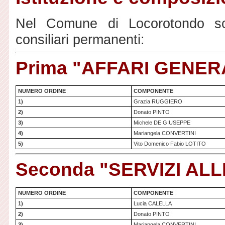
Nel Comune di Locorotondo son
consiliari permanenti:
Prima "AFFARI GENER
NUMERO ORDINE
COMPONENTE
1)
Grazia RUGGIERO
2)
Donato PINTO
3)
Michele DE GIUSEPPE
4)
Mariangela CONVERTINI
5)
Vito Domenico Fabio LOTITO
Seconda "SERVIZI AL
NUMERO ORDINE
COMPONENTE
1)
Lucia CALELLA
2)
Donato PINTO
3)
Mariangela CONVERTINI