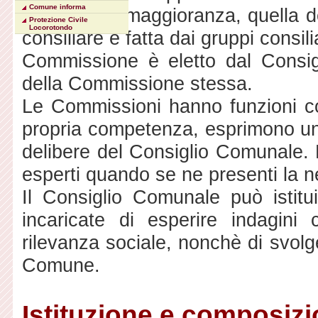
Comune informa
consiliari di maggioranza, quella 
Protezione Civile
Locorotondo
consiliare è fatta dai gruppi consil
Commissione è eletto dal Consi
della Commissione stessa.
Le Commissioni hanno funzioni con
propria competenza, esprimono un 
delibere del Consiglio Comunale. 
esperti quando se ne presenti la 
Il Consiglio Comunale può istitu
incaricate di esperire indagini 
rilevanza sociale, nonchè di svolge
Comune.
Istituzione e composiz