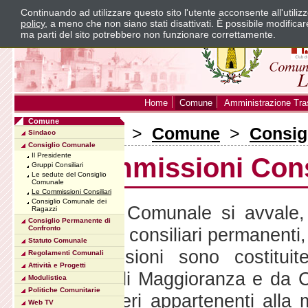
Continuando ad utilizzare questo sito l'utente acconsente all'utili
policy
, a meno che non siano stati disattivati. È possibile modifica
ma parti del sito potrebbero non funzionare correttamente.
Home
Comune
Amministrazione Tra
Comune
Sei in:
Home
>
Comune
>
Consig
Sindaco
Consiglio Comunale
Il Presidente
Le Commissioni Consi
Gruppi Consiliari
Le sedute del Consiglio
Comunale
Le Commissioni Consiliari
Consiglio Comunale dei
Il Consiglio Comunale si avvale, p
Ragazzi
Consiglio Permanente di
commissioni consiliari permanenti,
Confronto
Statuto Comunale
Le Commissioni sono costitui
Regolamenti Comunali
Attività e Progetti
Consiglieri di Maggioranza e da C
Modulistica
Politiche Comunitarie
dei Consiglieri appartenenti alla 
Web TV