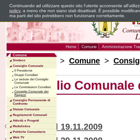
Continuando ad utilizzare questo sito l'utente acconsente all'utili
policy
, a meno che non siano stati disattivati. È possibile modifica
ma parti del sito potrebbero non funzionare correttamente.
Home
Comune
Amministrazione Tra
Comune
Sei in:
Home
>
Comune
>
Consig
Sindaco
Consiglio Comunale
Ragazzi
Il Presidente
Gruppi Consiliari
Le sedute del Consiglio
Consiglio Comunale 
Comunale
Le Commissioni Consiliari
Consiglio Comunale dei
Ragazzi
Consiglio Permanente di
Indice
Confronto
Statuto Comunale
Regolamenti Comunali
Attività e Progetti
Evento del 19.11.2009
Modulistica
Politiche Comunitarie
Web TV