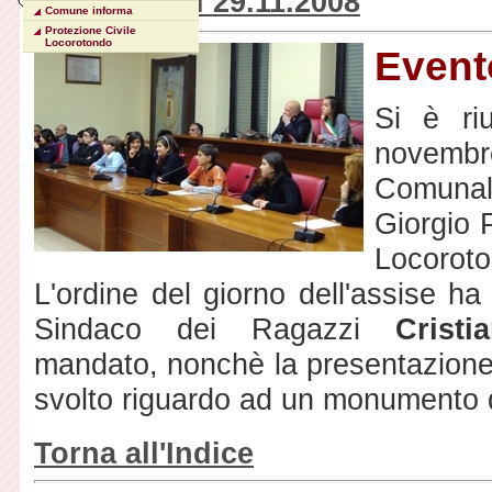
Evento del 29.11.2008
Comune informa
Protezione Civile
Locorotondo
Event
Si è ri
novembr
Comunale
Giorgio P
Locoroto
L'ordine del giorno dell'assise ha 
Sindaco dei Ragazzi
Crist
mandato, nonchè la presentazione
svolto riguardo ad un monumento 
Torna all'Indice