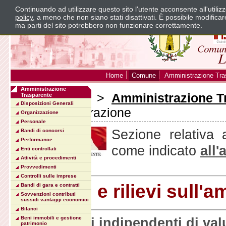
Continuando ad utilizzare questo sito l'utente acconsente all'utili
policy
, a meno che non siano stati disattivati. È possibile modifica
ma parti del sito potrebbero non funzionare correttamente.
Home
Comune
Amministrazione Tra
Amministrazione
Sei in:
Home
>
Amministrazione T
Trasparente
Disposizioni Generali
sull'amministrazione
Organizzazione
Personale
Sezione relativa ai
Bandi di concorsi
Performance
come indicato
all'
Enti controllati
Attività e procedimenti
Provvedimenti
Controlli sulle imprese
Controlli e rilievi sull'
Bandi di gara e contratti
Sovvenzioni contributi
sussidi vantaggi economici
Bilanci
Organismi indipendenti di valu
Beni immobili e gestione
patrimonio