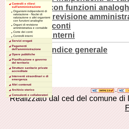
Controlli e rilievi
organismi con funzioni analog
sull'amministrazione
Organismi indipendenti di
Organi di revisione amministra
valutazione - Nuclei di
valutazione o altri organismi
con funzioni analoghe
Corte dei conti
Organi di revisione
amministrativa e contabile
Corte dei conti
Controlli interni
Controlli interni
Servizi erogati
Pagamenti
Torna all'indice generale
dell'amministrazione
Opere pubbliche
Pianificazione e governo
del territorio
Strutture sanitarie private
accreditate
Interventi straordinari e di
emergenza
Altri contenuti
Archivio storico
-
Consulenti e collaboratori
Realizzato dal ced del comune di