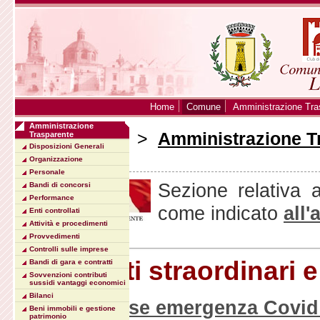
Home
Comune
Amministrazione Tra
Amministrazione
Sei in:
Home
>
Amministrazione T
Trasparente
Disposizioni Generali
emergenza
Organizzazione
Personale
Sezione relativa a
Bandi di concorsi
Performance
come indicato
all'
Enti controllati
Attività e procedimenti
Provvedimenti
Controlli sulle imprese
Interventi straordinari
Bandi di gara e contratti
Sovvenzioni contributi
sussidi vantaggi economici
Bilanci
2020_Spese emergenza Covi
Beni immobili e gestione
patrimonio