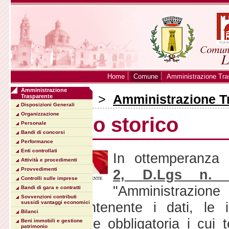
Home
Comune
Amministrazione Tra
Amministrazione
Sei in:
Home
>
Amministrazione T
Trasparente
Disposizioni Generali
Organizzazione
Archivio storico
Personale
Bandi di concorsi
Performance
Enti controllati
In ottemperanza 
Attività e procedimenti
Provvedimenti
2,
D.Lgs n. 3
Controlli sulle imprese
"Amministrazione
Bandi di gara e contratti
Sovvenzioni contributi
storico
sussidi vantaggi economici
contenente i dati, le i
Bilanci
pubblicazione obbligatoria i cui 
Beni immobili e gestione
patrimonio