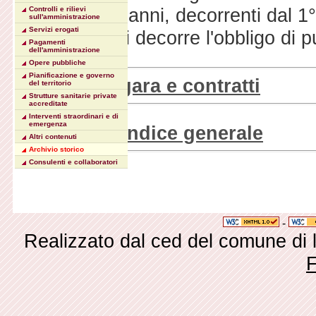
superato i 5 anni, decorrenti dal 
Controlli e rilievi
sull'amministrazione
Servizi erogati
quello da cui decorre l'obbligo di 
Pagamenti
dell'amministrazione
Opere pubbliche
Pianificazione e governo
Bandi di gara e contratti
del territorio
Strutture sanitarie private
accreditate
Interventi straordinari e di
emergenza
Torna all'indice generale
Altri contenuti
Archivio storico
Consulenti e collaboratori
-
Realizzato dal ced del comune di