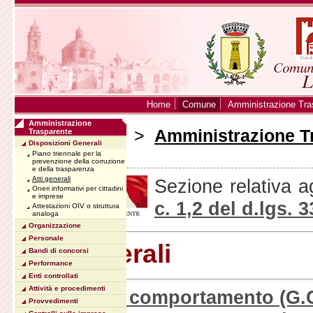
Home
Comune
Amministrazione Tra
Amministrazione
Sei in:
Home
>
Amministrazione T
Trasparente
Disposizioni Generali
generali
Piano triennale per la
prevenzione della corruzione
e della trasparenza
Atti generali
Sezione relativa a
Oneri informativi per cittadini
e imprese
c. 1,2 del d.lgs. 
Attestazioni OIV o struttura
analoga
Organizzazione
Personale
Atti generali
Bandi di concorsi
Performance
Enti controllati
Attività e procedimenti
Codice di comportamento (G.C
Provvedimenti