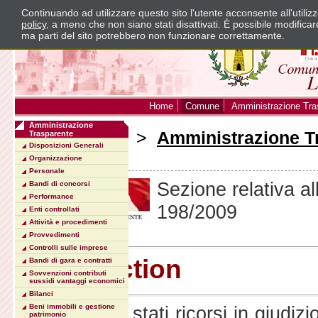
Continuando ad utilizzare questo sito l'utente acconsente all'utili
policy
, a meno che non siano stati disattivati. È possibile modifica
ma parti del sito potrebbero non funzionare correttamente.
Home
Comune
Amministrazione Tra
Amministrazione
Sei in:
Home
>
Amministrazione T
Trasparente
Disposizioni Generali
Action
Organizzazione
Personale
Sezione relativa a
Bandi di concorsi
Performance
198/2009
Enti controllati
Attività e procedimenti
Provvedimenti
Controlli sulle imprese
Class Action
Bandi di gara e contratti
Sovvenzioni contributi
sussidi vantaggi economici
Bilanci
Non vi sono stati ricorsi in giudiz
Beni immobili e gestione
patrimonio