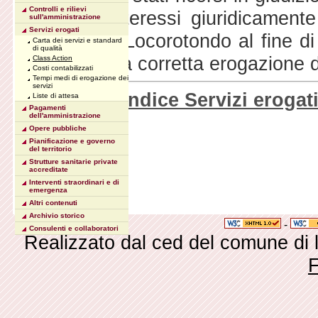
Controlli e rilievi
titolari di interessi giuridicamen
sull'amministrazione
Servizi erogati
Comune di Locorotondo al fine di r
Carta dei servizi e standard
di qualità
funzione o la corretta erogazione d
Class Action
Costi contabilizzati
Tempi medi di erogazione dei
servizi
Torna all'indice Servizi erogat
Liste di attesa
Pagamenti
dell'amministrazione
Opere pubbliche
Pianificazione e governo
del territorio
Strutture sanitarie private
accreditate
Interventi straordinari e di
emergenza
Altri contenuti
Archivio storico
-
Consulenti e collaboratori
Realizzato dal ced del comune di