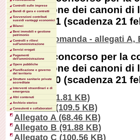
Controlli sulle imprese
integrazione dei canoni di l
Bandi di gara e contratti
Sovvenzioni contributi
Anno 2021 (scadenza 21 fe
sussidi vantaggi economici
Bilanci
Beni immobili e gestione
patrimonio
Bando - domanda - allegati A, 
Controlli e rilievi
sull'amministrazione
Servizi erogati
Bandi di concorso per la c
Pagamenti
dell'amministrazione
Opere pubbliche
integrazione dei canoni di l
Pianificazione e governo
del territorio
Anno 2020 (scadenza 21 fe
Strutture sanitarie private
accreditate
Interventi straordinari e di
emergenza
Bando
(381.81 KB)
Altri contenuti
Archivio storico
Domanda
(109.5 KB)
Consulenti e collaboratori
Allegato A
(68.46 KB)
Allegato B
(91.88 KB)
Allegato C
(100.56 KB)