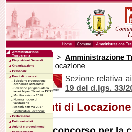
Home
Comune
Amministrazione Tra
Amministrazione
Sei in:
Home
>
Amministrazione T
Trasparente
Disposizioni Generali
Contributi di Locazione
Organizzazione
Personale
Sezione relativa a
Bandi di concorsi
Selezione progressione
economica orizzontale
19 del d.lgs. 33/
Selezione per graduatoria
incarichi per Rilevatore ISTAT
Mobilità esterna 2018
Nomina nucleo di
Contributi di Locazione
valutazione
Mobilità esterna 2017
Contributi di Locazione
Performance
Enti controllati
Bando di concorso per la c
Attività e procedimenti
Provvedimenti