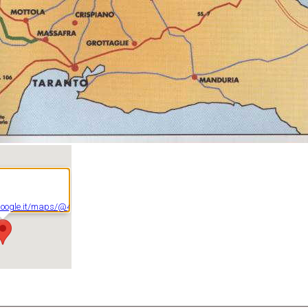
google.it/maps/@40.7557858,17.3362655,4309m/data=!3m1!1e3