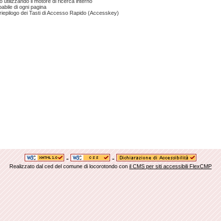
 utilizzando il motore di ricerca interno
abile di ogni pagina
riepilogo dei Tasti di Accesso Rapido (Accesskey)
-
-
Realizzato dal ced del comune di locorotondo con
il CMS per siti accessibili FlexCMP