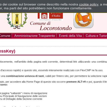
zzo dei cookie sul browser come descritto nella nostra
cookie policy
, a me
er, ma parti del sito potrebbero non funzionare correttamente.
Comune
Amministrazione Trasparente
Eventi della Vita
Cultura e Turi
cessKey)
ocemente, nell'ambito della pagina web corrente, determinati link utilizzando una combinazion
i d'accesso rapido) e questo sito, essendo interamente realizzato con FlexCMP ne fa uso.
ad una
combinazione univoca di tasti
, validi per l'intero sito, per permettere la selezione ra
mpio, per accedere alla Home Page di questo sito occorre
premere ALT+H
e poi, quando il l
o sono:
i pagina "saltando" i menu di navigazione
u Principale di Navigazione delle sezioni
u di Dettaglio della Sezione corrente
o