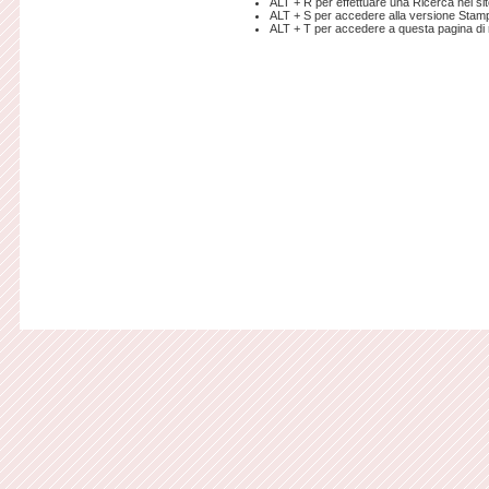
ALT + R per effettuare una Ricerca nel sito
ALT + S per accedere alla versione Stamp
ALT + T per accedere a questa pagina di 