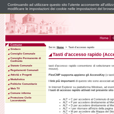
Continuando ad utilizzare questo sito l'utente acconsente all'utili
modificare le impostazioni dei cookie nelle impostazioni del brows
Home
Comune
Sei in:
Home
>
Tasti d'accesso rapido
Sindaco
Tasti d'accesso rapido (Ac
Consiglio Comunale
Consiglio Permanente di
Confronto
Statuto Comunale
tasti d'accesso rapido consentono di selezionare vel
mouse).
Regolamenti Comunali
Attività e Progetti
FlexCMP supporta appieno gli AccessKey
(o tast
Modulistica
I link più importanti
di questo sito sono associati 
Politiche Comunitarie
In Internet Explorer su piattaforma Windows, ad ese
Web TV
I tasti di accesso rapido attivati nel presente sit
Comune informa
Protezione Civile
ALT + C per accedere al Contenuto di ogn
Locorotondo
ALT + P per accedere direttamente al Men
ALT + D per accedere direttamente al Men
ALT + I per ritornare all'Inizio della pagina
ALT + M per accedere alla Mappa del Sit