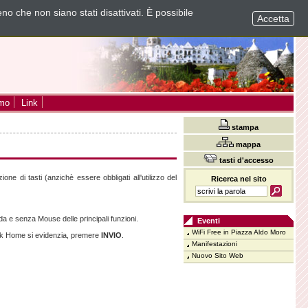
no che non siano stati disattivati. È possibile
Accetta
smo
Link
stampa
mappa
tasti d'accesso
e di tasti (anzichè essere obbligati all'utilizzo del
Ricerca nel sito
pida e senza Mouse delle principali funzioni.
Eventi
WiFi Free in Piazza Aldo Moro
ink Home si evidenzia, premere
INVIO
.
Manifestazioni
Nuovo Sito Web