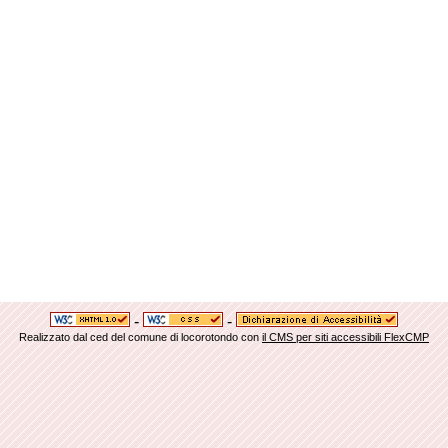
-
-
Realizzato dal ced del comune di locorotondo con
il CMS per siti accessibili FlexCMP