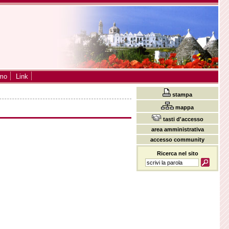
smo
Link
stampa
mappa
tasti d'accesso
area amministrativa
accesso community
Ricerca nel sito