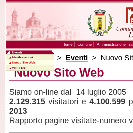
Home
Comune
Amministrazione Tra
Eventi
Sei in:
Home
>
Eventi
> Nuovo Si
Manifestazioni
Nuovo Sito Web
Nuovo Sito Web
WiFi Free
Siamo on-line dal 14 luglio 2005
2.129.315
visitatori e
4.100.599
p
2013
Rapporto pagine visitate-numero vi