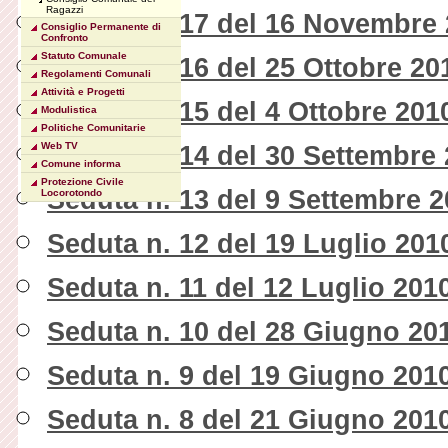
Ragazzi
Seduta n. 17 del 16 Novembre
Consiglio Permanente di
Confronto
Statuto Comunale
Seduta n. 16 del 25 Ottobre 20
Regolamenti Comunali
Attività e Progetti
Seduta n. 15 del 4 Ottobre 201
Modulistica
Politiche Comunitarie
Web TV
Seduta n. 14 del 30 Settembre
Comune informa
Protezione Civile
Seduta n. 13 del 9 Settembre 
Locorotondo
Seduta n. 12 del 19 Luglio 201
Seduta n. 11 del 12 Luglio 201
Seduta n. 10 del 28 Giugno 20
Seduta n. 9 del 19 Giugno 201
Seduta n. 8 del 21 Giugno 201