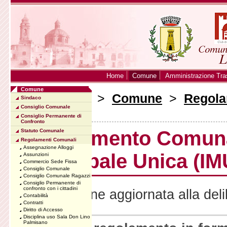
Home
Comune
Amministrazione Tra
Comune
Sei in:
Home
>
Comune
>
Regola
Sindaco
Consiglio Comunale
Unica (IMU)
Consiglio Permanente di
Confronto
Regolamento Comunal
Statuto Comunale
Regolamenti Comunali
Assegnazione Alloggi
Municipale Unica (IM
Assunzioni
Commercio Sede Fissa
Consiglio Comunale
Consiglio Comunale Ragazzi
Consiglio Permanente di
confronto con i cittadini
Note: versione aggiornata alla del
Contabilità
Contratti
Diritto di Accesso
Disciplina uso Sala Don Lino
Palmisano