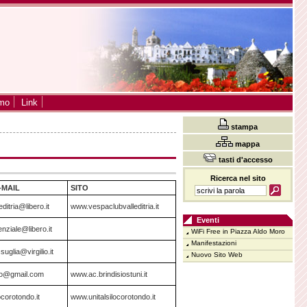
smo
Link
stampa
mappa
tasti d'accesso
Ricerca nel sito
-MAIL
SITO
ditria@libero.it
www.vespaclubvalleditria.it
Eventi
nziale@libero.it
WiFi Free in Piazza Aldo Moro
Manifestazioni
uglia@virgilio.it
Nuovo Sito Web
do@gmail.com
www.ac.brindisiostuni.it
ocorotondo.it
www.unitalsilocorotondo.it