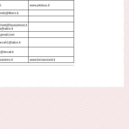
t
www.ploteus.it
ndo@libero.it
etti@fastwebnet.it
a@alice.it
@gmail.com
rcah1@alice.it
e@tiscali.it
santoro.it
www.locoaround.it