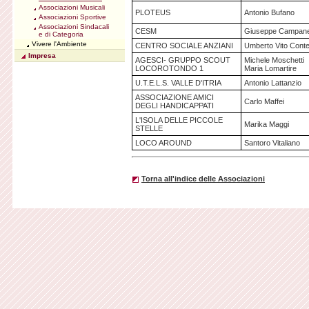
Associazioni Musicali
PLOTEUS
Antonio Bufano
Associazioni Sportive
Associazioni Sindacali
CESM
Giuseppe Campane
e di Categoria
Vivere l'Ambiente
CENTRO SOCIALE ANZIANI
Umberto Vito Cont
Impresa
AGESCI- GRUPPO SCOUT
Michele Moschetti
LOCOROTONDO 1
Maria Lomartire
U.T.E.L.S. VALLE D'ITRIA
Antonio Lattanzio
ASSOCIAZIONE AMICI
Carlo Maffei
DEGLI HANDICAPPATI
L'ISOLA DELLE PICCOLE
Marika Maggi
STELLE
LOCO AROUND
Santoro Vitaliano
Torna all'indice delle Associazioni