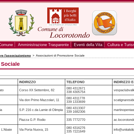
Comune
Amministrazione Trasparente
Eventi della Vita
Cultura e Turi
ere l'associazionismo
> Associazioni di Promozione Sociale
 Sociale
INDIRIZZO
TELEFONO
INDIRIZZO E
080 4312671
ato
Corso XX Settembre, 82
vespaclubvalle
338 4305754
080 4311778
Via don Primo Mazzolari, 11
scatignareside
339 1333699
080 4313307
ia
S.P. 216 c.da Lamie di Olimpia
martinopentass
339 1682306
Piazza G.P. Rodio
335 7772770
ac.locoroton
080 4316276
) L'Abate
Via Porta Nuova, 15
info@unitalsil
335 7221649