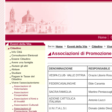
Home
Eventi della Vita
Sei in:
Home
>
Eventi della Vita
>
Cittadino
>
Viv
Cittadino
Info Città
Associazioni di Promozione
Consultazioni Elettorali
Essere Cittadino
Avere una famiglia
Aiutare gli altri
DENOMINAZIONE
RESPONSABILE
Abitare
Studiare
VESPA CLUB- VALLE D'ITRIA
Orazio Liborio Ros
Pagare le Tasse del
Cittadino
Vivere l'associazionismo
FEDERCASALINGHE
Elde Caramia
Associazioni di
Volontariato
SACRA FAMIGLIA
Martino Pentassugl
Associazioni
Cooperative
AZIONE CATTOLICA
Associazioni d'Armi e
Antonio Liuzzi
di Invalidi
ITALIANA
Associazioni Culturali
U.N.I.T.A.L.S.I.
Donato (detto Dino
Associazioni di
Promozione Sociale