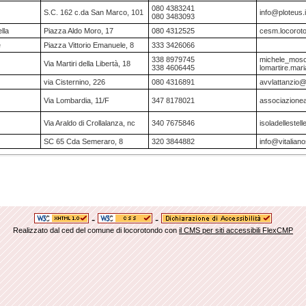
080 4383241
S.C. 162 c.da San Marco, 101
info@ploteus.i
080 3483093
lla
Piazza Aldo Moro, 17
080 4312525
cesm.locoroto
e
Piazza Vittorio Emanuele, 8
333 3426066
338 8979745
michele_mosch
Via Martiri della Libertà, 18
338 4606445
lomartire.mari
via Cisternino, 226
080 4316891
avvlattanzio
Via Lombardia, 11/F
347 8178021
associazionea
Via Araldo di Crollalanza, nc
340 7675846
isoladellestell
SC 65 Cda Semeraro, 8
320 3844882
info@vitaliano
-
-
Realizzato dal ced del comune di locorotondo con
il CMS per siti accessibili FlexCMP