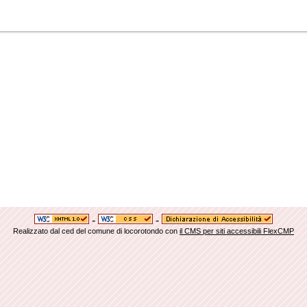
-
-
Realizzato dal ced del comune di locorotondo con
il CMS per siti accessibili FlexCMP