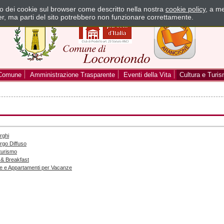
zzo dei cookie sul browser come descritto nella nostra
cookie policy
, a me
er, ma parti del sito potrebbero non funzionare correttamente.
Comune
Amministrazione Trasparente
Eventi della Vita
Cultura e Turi
rghi
rgo Diffuso
turismo
 & Breakfast
e e Appartamenti per Vacanze