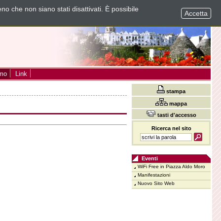
no che non siano stati disattivati. È possibile
Accetta
smo
Link
stampa
mappa
tasti d'accesso
Ricerca nel sito
Eventi
WiFi Free in Piazza Aldo Moro
Manifestazioni
Nuovo Sito Web