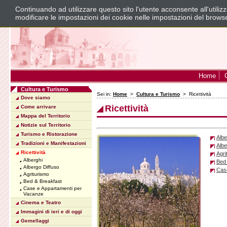
Continuando ad utilizzare questo sito l'utente acconsente all'utili
modificare le impostazioni dei cookie nelle impostazioni del brows
Home
Cultura e Turismo
Sei in:
Home
>
Cultura e Turismo
> Ricettività
Dove siamo
Ricettività
Come arrivare
Mappa del Territorio
Notizie sul Territorio
Turismo e Ristorazione
Albe
Tradizioni e Manifestazioni
Albe
Ricettività
Agri
Alberghi
Bed
Albergo Diffuso
Cas
Agriturismo
Bed & Breakfast
Case e Appartamenti per
Vacanze
Cinema e Teatro
Immagini di ieri e di oggi
Gemellaggi