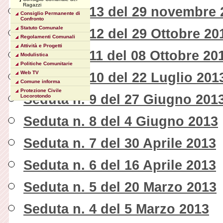
Ragazzi
Seduta n. 13 del 29 novembre 
Consiglio Permanente di
Confronto
Statuto Comunale
Seduta n. 12 del 29 Ottobre 20
Regolamenti Comunali
Attività e Progetti
Seduta n. 11 del 08 Ottobre 20
Modulistica
Politiche Comunitarie
Web TV
Seduta n. 10 del 22 Luglio 201
Comune informa
Protezione Civile
Seduta n. 9 del 27 Giugno 201
Locorotondo
Seduta n. 8 del 4 Giugno 2013
Seduta n. 7 del 30 Aprile 2013
Seduta n. 6 del 16 Aprile 2013
Seduta n. 5 del 20 Marzo 2013
Seduta n. 4 del 5 Marzo 2013