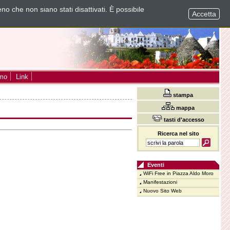
no che non siano stati disattivati. È possibile
Accetta
smo
Link
stampa
mappa
tasti d'accesso
Ricerca nel sito
Eventi
WiFi Free in Piazza Aldo Moro
Manifestazioni
Nuovo Sito Web