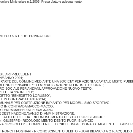
olare Ministeriale n.1/2005. Presa d'atto e adeguamento.
ONTECO S.R.L.: DETERMINAZIONI.
ILIARI PRECEDENTI;
E ANNO 2004;
PARTE DEL COMUNE MEDIANTE UNA SOCIETA' PER AZIONI A CAPITALE MISTO PUBB
I INDISPENSABILI PER LA REALIZZAZIONE DI FINI ISTITUZIONALI;
RO SOCIALE PER ANZIANI. APPROVAZIONE NUOVO TESTO;
LLETTA "PADRE PIO";
LCETTO "BENEDETTO LORUSSO";
E IN CONTRADA CANTASCIA;
MUNALE PER COSTRUZIONE IMPIANTO PER MODELLISMO SPORTIVO;
RENO IN CONTRADA MACCO-MACCO;
O TERRA MASSERIA FERRAGNANO;
I E DESTINAZIONE AVANZO DI AMMINISTRAZIONE;
 - ATTO DI DIFFIDA - RICONOSCIMENTO DEBITO FUORI BILANCIO;
TINI GIUSEPPE - RICONOSCIMENTO DEBITO FUORI BILANCIO;
ERNA GROFOLEO" - COMPETENZE TECNICHE INGG. DONATO TAGLIENTE E GIUSE
 TRONCHI FOGNARI - RICONOSCIMENTO DEBITO FUORI BILANCIO A.Q.P. ACQUEDOTT