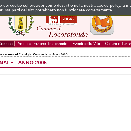
zzo dei cookie sul browser come descritto nella nostra
cookie policy
, a me
er, ma parti del sito potrebbero non funzionare correttamente.
Comune
Amministrazione Trasparente
Eventi della Vita
Cultura e Turi
Le sedute del Consiglio Comunale
> Anno 2005
ALE - ANNO 2005