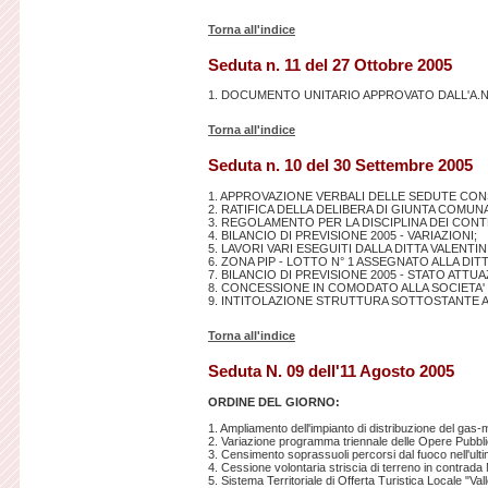
Torna all'indice
Seduta n. 11 del 27 Ottobre 2005
1. DOCUMENTO UNITARIO APPROVATO DALL'A.N.
Torna all'indice
Seduta n. 10 del 30 Settembre 2005
1. APPROVAZIONE VERBALI DELLE SEDUTE CONS
2. RATIFICA DELLA DELIBERA DI GIUNTA COMUNAL
3. REGOLAMENTO PER LA DISCIPLINA DEI CONT
4. BILANCIO DI PREVISIONE 2005 - VARIAZIONI;
5. LAVORI VARI ESEGUITI DALLA DITTA VALENT
6. ZONA PIP - LOTTO N° 1 ASSEGNATO ALLA DITT
7. BILANCIO DI PREVISIONE 2005 - STATO ATTU
8. CONCESSIONE IN COMODATO ALLA SOCIETA
9. INTITOLAZIONE STRUTTURA SOTTOSTANTE A 
Torna all'indice
Seduta N. 09 dell'11 Agosto 2005
ORDINE DEL GIORNO:
1. Ampliamento dell'impianto di distribuzione del gas-m
2. Variazione programma triennale delle Opere Pubbl
3. Censimento soprassuoli percorsi dal fuoco nell'ult
4. Cessione volontaria striscia di terreno in contra
5. Sistema Territoriale di Offerta Turistica Locale "Valle