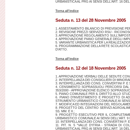
URBANISTICA AL PRG AI SENSI DELL'ART. 16 DELL
Torna all'indice
Seduta n. 13 del 28 Novembre 2005
1. ASSESTAMENTO BILANCIO DI PREVISIONE PER
2. REVISIONE PREZZI SERVIZIO RSU - RICONOS
3. APPROVAZIONE REGOLAMENTO SULL'IMPOSTA D
4. APPROVAZIONE PIANO GENERALE DEGLI IMPI
5. VARIANTE URBANISTICA PER LA REALIZZAZION
6. PROGRAMMAZIONE DELLA RETE SCOLASTICA. I
D'ATTO.
Torna all'indice
Seduta n. 12 del 18 Novembre 2005
1. APPROVAZIONE VERBALI DELLE SEDUTE CONS
2. INTERPELLANZA DEI CONSIGLIERI DI MINORA
3. INTERPELLANZA DEI CONS. CONVERTINI P. E 
4. CENSIMENTO SOPRASSUOLI PERCORSI DAL 
353/2000 - APPROVAZIONE ELENCO SOPRASSUO
5. PIANO COMUNALE PER IL DIRITTO ALLO STUD
6. PIANO D'INVESTIMENTO E PROGETTO DI A
STRUMENTO URBANISTICO COMUNALE AI SENSI DELL'
7. MODIFICA ED INTEGRAZIONI DEL REGOLAME
8. PROGETTO DEL CENTRO SERVIZI AGROALIMENT
SS. MM. E II.;
9. PROGETTO ESECUTIVO PER IL COMPLETAME
URBANISTICO COMUNALE AI SENSI DELL'ART. 9 DEL 
10. INTERPELLANZA DEI CONS. CONVERTINI P. 
11. PIT. N. 5 "VALLE D'ITRIA - STRADA DI
URBANISTICA AL PRG AI SENSI DELL'ART. 16 DELL