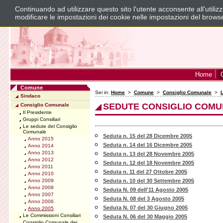
Continuando ad utilizzare questo sito l'utente acconsente all'utili
modificare le impostazioni dei cookie nelle impostazioni del brows
Home
Comune
Sei in:
Home
>
Comune
>
Consiglio Comunale
>
Sindaco
SEDUTE CONSIGLIO COMUN
Consiglio Comunale
Il Presidente
Gruppi Consiliari
Le sedute del Consiglio
Comunale
Seduta n. 15 del 28 Dicembre 2005
Anno 2015
Seduta n. 14 del 16 Dicembre 2005
Anno 2014
Anno 2013
Seduta n. 13 del 28 Novembre 2005
Anno 2012
Seduta n. 12 del 18 Novembre 2005
Anno 2011
Seduta n. 11 del 27 Ottobre 2005
Anno 2010
Anno 2009
Seduta n. 10 del 30 Settembre 2005
Anno 2008
Seduta N. 09 dell'11 Agosto 2005
Anno 2007
Seduta N. 08 del 3 Agosto 2005
Anno 2006
Seduta N. 07 del 30 Giugno 2005
Anno 2005
Le Commissioni Consiliari
Seduta N. 06 del 30 Maggio 2005
Consiglio Comunale dei