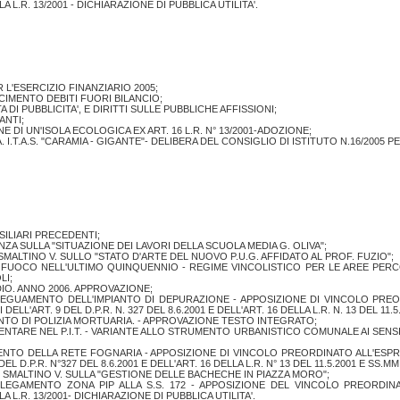
A L.R. 13/2001 - DICHIARAZIONE DI PUBBLICA UTILITA'.
 L'ESERCIZIO FINANZIARIO 2005;
CIMENTO DEBITI FUORI BILANCIO;
I PUBBLICITA', E DIRITTI SULLE PUBBLICHE AFFISSIONI;
ANTI;
E DI UN'ISOLA ECOLOGICA EX ART. 16 L.R. N° 13/2001-ADOZIONE;
.T.A.S. "CARAMIA - GIGANTE"- DELIBERA DEL CONSIGLIO DI ISTITUTO N.16/2005 P
ILIARI PRECEDENTI;
NZA SULLA "SITUAZIONE DEI LAVORI DELLA SCUOLA MEDIA G. OLIVA";
SMALTINO V. SULLO "STATO D'ARTE DEL NUOVO P.U.G. AFFIDATO AL PROF. FUZIO";
FUOCO NELL'ULTIMO QUINQUENNIO - REGIME VINCOLISTICO PER LE AREE PERCOR
LI;
IO. ANNO 2006. APPROVAZIONE;
DEGUAMENTO DELL'IMPIANTO DI DEPURAZIONE - APPOSIZIONE DI VINCOLO PRE
ART. 9 DEL D.P.R. N. 327 DEL 8.6.2001 E DELL'ART. 16 DELLA L.R. N. 13 DEL 11.5.2
NTO DI POLIZIA MORTUARIA. - APPROVAZIONE TESTO INTEGRATO;
ARE NEL P.I.T. - VARIANTE ALLO STRUMENTO URBANISTICO COMUNALE AI SENSI DELL
NTO DELLA RETE FOGNARIA - APPOSIZIONE DI VINCOLO PREORDINATO ALL'ES
D.P.R. N°327 DEL 8.6.2001 E DELL'ART. 16 DELLA L.R. N° 13 DEL 11.5.2001 E SS.MM.I
E SMALTINO V. SULLA "GESTIONE DELLE BACHECHE IN PIAZZA MORO";
 COLLEGAMENTO ZONA PIP ALLA S.S. 172 - APPOSIZIONE DEL VINCOLO PREORDI
A L.R. 13/2001- DICHIARAZIONE DI PUBBLICA UTILITA'.