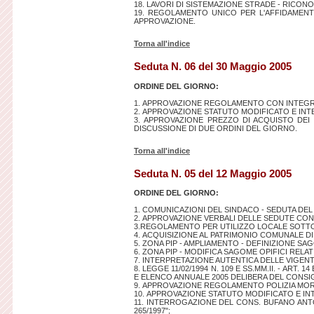
18. LAVORI DI SISTEMAZIONE STRADE - RICONO
19. REGOLAMENTO UNICO PER L'AFFIDAMENTO
APPROVAZIONE.
Torna all'indice
Seduta N. 06 del 30 Maggio 2005
ORDINE DEL GIORNO:
1. APPROVAZIONE REGOLAMENTO CON INTEGRAZ
2. APPROVAZIONE STATUTO MODIFICATO E INT
3. APPROVAZIONE PREZZO DI ACQUISTO DEI 
DISCUSSIONE DI DUE ORDINI DEL GIORNO.
Torna all'indice
Seduta N. 05 del 12 Maggio 2005
ORDINE DEL GIORNO:
1. COMUNICAZIONI DEL SINDACO - SEDUTA DEL
2. APPROVAZIONE VERBALI DELLE SEDUTE CON
3.REGOLAMENTO PER UTILIZZO LOCALE SOTTO
4. ACQUISIZIONE AL PATRIMONIO COMUNALE DI U
5. ZONA PIP - AMPLIAMENTO - DEFINIZIONE SAGOME OP
6. ZONA PIP - MODIFICA SAGOME OPIFICI RELATIVO
7. INTERPRETAZIONE AUTENTICA DELLE VIGENT
8. LEGGE 11/02/1994 N. 109 E SS.MM.II. - AR
E ELENCO ANNUALE 2005 DELIBERA DEL CONSIGL
9. APPROVAZIONE REGOLAMENTO POLIZIA MOR
10. APPROVAZIONE STATUTO MODIFICATO E I
11. INTERROGAZIONE DEL CONS. BUFANO ANTO
265/1997";