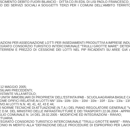
SCIMENTO DEBITO FUORI BILANCIO - DITTA CO.RI.EDIL DI LISI PAOLO FRANCESCO;
 DEI SERVIZI SOCIALI A SOGGETTI TERZI PER I COMUNI DELL'AMBITO TERRITO
IONI PER ASSEGNAZIONE LOTTI PER INSEDIAMENTI PRODUTTIVI A IMPRESE INDUST
EGRATO CONSORZIO TURISTICO INTERCOMUNALE "TRULLI GROTTE MARE": DETERM
TERRENI E PREZZO DI CESSIONE DEI LOTTI NEL PIP RICADENTI SU AREE GIA'
 12 MAGGIO 2005;
SILIARI PRECEDENTI;
STANTE VILLA MITOLO;
NITA' IMMOBILIARI DI PROPRIETA' DELL'ESTINTA IPAB - SCUOLA AGRARIA BASILE C
IFICI RELATIVE AI LOTTI NN° 10/a -10/b -10/c - 10/d - 10/e - 10/f - 11/a - 13/a - 13/
 AI LOTTI N.N. 40, 41, 42, 43 E 44;
I NORME TECNICHE DI ATTUAZIONE (N.T.A.) DEL PIANO REGOLATORE GENERALE "
T. 14 E D.M. DEL MINISTRO DELLE INFRASTRUTTURE E DEI TRASPORTI 22.06.2004 - 
IO COMUNALE N. 14 DEL 28.02.2005 - MODIFICHE ED INTEGRAZIONI - RINVIO;
TUARIA;
NTEGRATO CONSORZIO TURISTICO INTERCOMUNALE "TRULLI GROTTE MARE" - RINV
NIO IN MERITO ALLA "DEFINIZIONE DELLE PROCEDURE DI ESPROPRIO PER LAVORI 