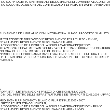
TINO SUL "PROGETTO SPERIMENTALE DELL'OSPEDALE DI COMUNITA' A LOCOROTO
INO SULLA "RICOGNIZIONE DEL CONTENZIOSO E LE INIZIATIVE DA INTRAPRENDERE
'AZIONE 1 DELL'INIZIATIVA COMUNITARIA EQUAL II FASE. PROGETTO "IL GUSTO
INTITOLAZIONE ED APPROVAZIONE REGOLAMENTO PER UTILIZZO - RINVIO;
ONE ART. 45 DEL REGOLAMENTO DI POLIZIA MORTUARIA;
LLA "SOSPENSIONE DEI LAVORI DELLA SCUOLA MATERNA CINQUENOCI;
ULLA "SEGNALETICA E MESSA IN SICUREZZA DELLE STRADE URBANE ED EXTRAURB
SUL "DEGRADO DEL CENTRO STORICO DI LOCOROTONDO";
L "PROGETTO DEL PROGRAMMA MANIFESTAZIONI TURISTICHE E CULTURALI ESTATE 
I P. E SMALTINO V. SULLA "PUBBLICA ILLUMINAZIONE DEL CENTRO STORICO
5/04/2005.
;
I PROPRIETA' - DETERMINAZIONE PREZZO DI CESSIONE ANNO 2005;
.14 E D.M. DEL MINISTRO DELLE INFRASTRUTTURE E DEI TRASPORTI 22.06.2004 - A
IO 2005 - R.P.P. 2005-2007 - BILANCIO PLURIENNALE 2005 - 2007;
AREE E RELITTI STRADALI DIVERSI;
LA "SOSPENSIONE DEI LAVORI DELLA SCUOLA MATERNA CINQUENOCI - RINVIO;
ONE ART. 45 DEL REGOLAMENTO DI POLIZIA MORTUARIA - RINVIO;