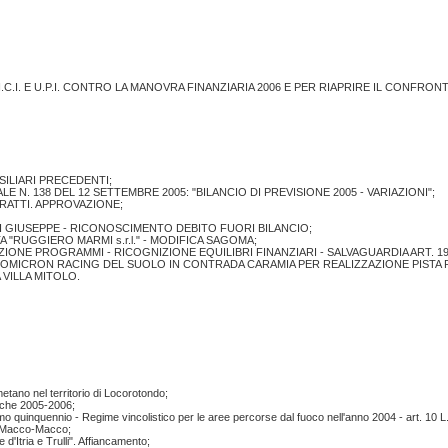
C.I. E U.P.I. CONTRO LA MANOVRA FINANZIARIA 2006 E PER RIAPRIRE IL CONFRO
ILIARI PRECEDENTI;
E N. 138 DEL 12 SETTEMBRE 2005: "BILANCIO DI PREVISIONE 2005 - VARIAZIONI";
RATTI. APPROVAZIONE;
INI GIUSEPPE - RICONOSCIMENTO DEBITO FUORI BILANCIO;
A "RUGGIERO MARMI s.r.l." - MODIFICA SAGOMA;
AZIONE PROGRAMMI - RICOGNIZIONE EQUILIBRI FINANZIARI - SALVAGUARDIA ART. 193 
' OMICRON RACING DEL SUOLO IN CONTRADA CARAMIA PER REALIZZAZIONE PISTA
VILLA MITOLO.
etano nel territorio di Locorotondo;
iche 2005-2006;
imo quinquennio - Regime vincolistico per le aree percorse dal fuoco nell'anno 2004 - art. 10 
da Macco-Macco;
 d'Itria e Trulli". Affiancamento;