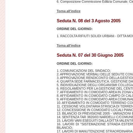
6. Composizione Commissione Edilizia Comunale. Circ
Torna all'indice
Seduta N. 08 del 3 Agosto 2005
ORDINE DEL GIORNO:
1. RACCOLTA RIFIUTI SOLIDI URBANI - DITTA M
Torna all'indice
Seduta N. 07 del 30 Giugno 2005
ORDINE DEL GIORNO:
1. COMUNICAZIONI DEL SINDACO;
2. APPROVAZIONE VERBALI DELLE SEDUTE CONS
3. APPROVAZIONE RENDICONTO DELLA GESTION
4. QUARTA SEDE FARMACEUTICA. GESTIONE DA 
5. INDIVIDUAZIONE DEGLI ORGANISMI COLLEGIAL
6. REGOLAMENTO PER LA GESTIONE DEL CENT
7. AFFIDAMENTO IN COMODATO AREA IN ZONA VI
8. AFFIDAMENTO IN COMODATO CAMPO DI CA
9. AFFIDAMENTO IN COMODATO AREA COMUNAL
10. AFFIDAMENTO IN COMODATO TERRENO CO
11. CESSIONE VOLONTARIA STRISCIA DI TER
12. CONCESSIONE IN COMODATO LOCALI PIAN
13. BILANCIO DI PREVISIONE 2005 - VARIAZION
14. SENTENZA TAR 3820/03 NARDELLI C/COMUNE
15. LAVORI VARI ESEGUITI DALLA DITTA VALEN
16. LAVORI DI "SISTEMAZIONE STRADA EST
BILANCIO;
17. LAVORI DI MANUTENZIONE STRAORDINARIA