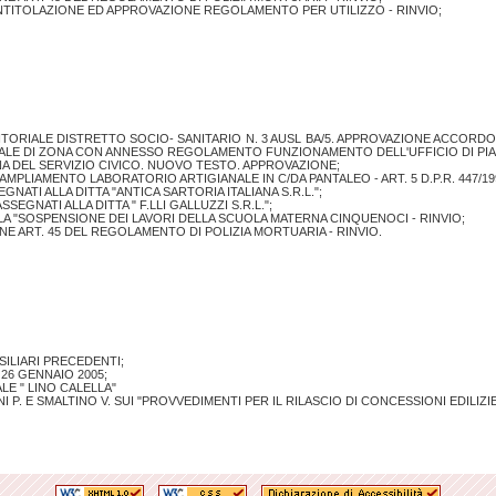
INTITOLAZIONE ED APPROVAZIONE REGOLAMENTO PER UTILIZZO - RINVIO;
 TERRITORIALE DISTRETTO SOCIO- SANITARIO N. 3 AUSL BA/5. APPROVAZIONE ACCO
IALE DI ZONA CON ANNESSO REGOLAMENTO FUNZIONAMENTO DELL'UFFICIO DI PI
A DEL SERVIZIO CIVICO. NUOVO TESTO. APPROVAZIONE;
 AMPLIAMENTO LABORATORIO ARTIGIANALE IN C/DA PANTALEO - ART. 5 D.P.R. 447/1
GNATI ALLA DITTA "ANTICA SARTORIA ITALIANA S.R.L.";
SSEGNATI ALLA DITTA " F.LLI GALLUZZI S.R.L.";
LA "SOSPENSIONE DEI LAVORI DELLA SCUOLA MATERNA CINQUENOCI - RINVIO;
ONE ART. 45 DEL REGOLAMENTO DI POLIZIA MORTUARIA - RINVIO.
ILIARI PRECEDENTI;
26 GENNAIO 2005;
E " LINO CALELLA"
 P. E SMALTINO V. SUI "PROVVEDIMENTI PER IL RILASCIO DI CONCESSIONI EDILIZI
-
-