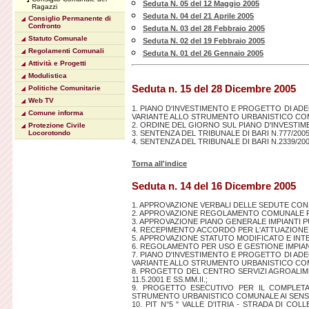
Seduta N. 05 del 12 Maggio 2005
Ragazzi
Seduta N. 04 del 21 Aprile 2005
Consiglio Permanente di
Confronto
Seduta N. 03 del 28 Febbraio 2005
Statuto Comunale
Seduta N. 02 del 19 Febbraio 2005
Regolamenti Comunali
Seduta N. 01 del 26 Gennaio 2005
Attività e Progetti
Modulistica
Seduta n. 15 del 28 Dicembre 2005
Politiche Comunitarie
Web TV
1. PIANO D'INVESTIMENTO E PROGETTO DI AD
Comune informa
VARIANTE ALLO STRUMENTO URBANISTICO COMUN
2. ORDINE DEL GIORNO SUL PIANO D'INVESTI
Protezione Civile
3. SENTENZA DEL TRIBUNALE DI BARI N.777/20
Locorotondo
4. SENTENZA DEL TRIBUNALE DI BARI N.2339/2
Torna all'indice
Seduta n. 14 del 16 Dicembre 2005
1. APPROVAZIONE VERBALI DELLE SEDUTE CONS
2. APPROVAZIONE REGOLAMENTO COMUNALE PER 
3. APPROVAZIONE PIANO GENERALE IMPIANTI PU
4. RECEPIMENTO ACCORDO PER L'ATTUAZIONE DEL
5. APPROVAZIONE STATUTO MODIFICATO E IN
6. REGOLAMENTO PER USO E GESTIONE IMPIAN
7. PIANO D'INVESTIMENTO E PROGETTO DI AD
VARIANTE ALLO STRUMENTO URBANISTICO COMUNA
8. PROGETTO DEL CENTRO SERVIZI AGROALIME
11.5.2001 E SS.MM.II.;
9. PROGETTO ESECUTIVO PER IL COMPLETA
STRUMENTO URBANISTICO COMUNALE AI SENSI DELL
10. PIT N°5 " VALLE D'ITRIA - STRADA DI C