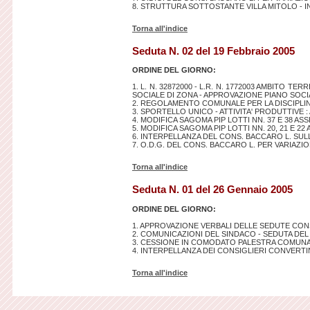
8. STRUTTURA SOTTOSTANTE VILLA MITOLO - 
Torna all'indice
Seduta N. 02 del 19 Febbraio 2005
ORDINE DEL GIORNO:
1. L. N. 32872000 - L.R. N. 1772003 AMBITO
SOCIALE DI ZONA - APPROVAZIONE PIANO SOC
2. REGOLAMENTO COMUNALE PER LA DISCIPLIN
3. SPORTELLO UNICO - ATTIVITA' PRODUTTIVE :
4. MODIFICA SAGOMA PIP LOTTI NN. 37 E 38 ASSE
5. MODIFICA SAGOMA PIP LOTTI NN. 20, 21 E 22 A
6. INTERPELLANZA DEL CONS. BACCARO L. SUL
7. O.D.G. DEL CONS. BACCARO L. PER VARIAZI
Torna all'indice
Seduta N. 01 del 26 Gennaio 2005
ORDINE DEL GIORNO:
1. APPROVAZIONE VERBALI DELLE SEDUTE CONS
2. COMUNICAZIONI DEL SINDACO - SEDUTA DEL 
3. CESSIONE IN COMODATO PALESTRA COMUNAL
4. INTERPELLANZA DEI CONSIGLIERI CONVERTINI
Torna all'indice