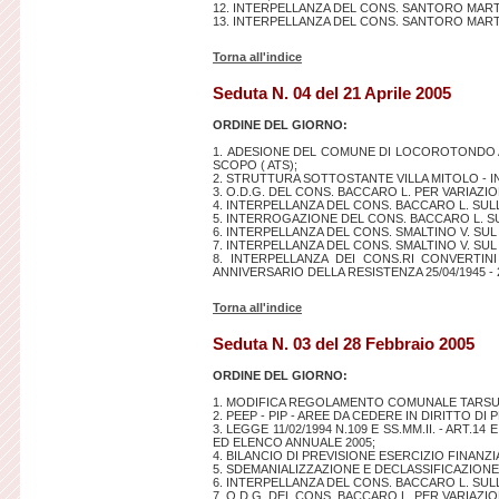
12. INTERPELLANZA DEL CONS. SANTORO MAR
13. INTERPELLANZA DEL CONS. SANTORO MART
Torna all'indice
Seduta N. 04 del 21 Aprile 2005
ORDINE DEL GIORNO:
1. ADESIONE DEL COMUNE DI LOCOROTONDO ALL
SCOPO ( ATS);
2. STRUTTURA SOTTOSTANTE VILLA MITOLO - 
3. O.D.G. DEL CONS. BACCARO L. PER VARIAZI
4. INTERPELLANZA DEL CONS. BACCARO L. SU
5. INTERROGAZIONE DEL CONS. BACCARO L. S
6. INTERPELLANZA DEL CONS. SMALTINO V. 
7. INTERPELLANZA DEL CONS. SMALTINO V. SU
8. INTERPELLANZA DEI CONS.RI CONVERTIN
ANNIVERSARIO DELLA RESISTENZA 25/04/1945 - 2
Torna all'indice
Seduta N. 03 del 28 Febbraio 2005
ORDINE DEL GIORNO:
1. MODIFICA REGOLAMENTO COMUNALE TARSU
2. PEEP - PIP - AREE DA CEDERE IN DIRITTO D
3. LEGGE 11/02/1994 N.109 E SS.MM.II. - ART
ED ELENCO ANNUALE 2005;
4. BILANCIO DI PREVISIONE ESERCIZIO FINANZIAR
5. SDEMANIALIZZAZIONE E DECLASSIFICAZIONE 
6. INTERPELLANZA DEL CONS. BACCARO L. SUL
7. O.D.G. DEL CONS. BACCARO L. PER VARIAZI