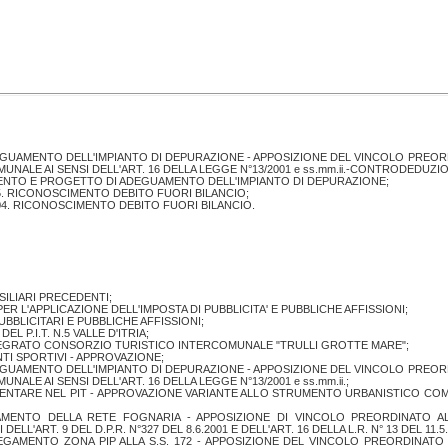
EGUAMENTO DELL'IMPIANTO DI DEPURAZIONE - APPOSIZIONE DEL VINCOLO PREO
ALE AI SENSI DELL'ART. 16 DELLA LEGGE N°13/2001 e ss.mm.ii.-CONTRODEDUZI
MENTO E PROGETTO DI ADEGUAMENTO DELL'IMPIANTO DI DEPURAZIONE;
05. RICONOSCIMENTO DEBITO FUORI BILANCIO;
004. RICONOSCIMENTO DEBITO FUORI BILANCIO.
ILIARI PRECEDENTI;
L'APPLICAZIONE DELL'IMPOSTA DI PUBBLICITA' E PUBBLICHE AFFISSIONI;
BBLICITARI E PUBBLICHE AFFISSIONI;
 P.I.T. N.5 VALLE D'ITRIA;
TEGRATO CONSORZIO TURISTICO INTERCOMUNALE "TRULLI GROTTE MARE";
TI SPORTIVI - APPROVAZIONE;
EGUAMENTO DELL'IMPIANTO DI DEPURAZIONE - APPOSIZIONE DEL VINCOLO PREO
LE AI SENSI DELL'ART. 16 DELLA LEGGE N°13/2001 e ss.mm.ii.;
NTARE NEL PIT - APPROVAZIONE VARIANTE ALLO STRUMENTO URBANISTICO COMUNAL
MENTO DELLA RETE FOGNARIA - APPOSIZIONE DI VINCOLO PREORDINATO AL
'ART. 9 DEL D.P.R. N°327 DEL 8.6.2001 E DELL'ART. 16 DELLA L.R. N° 13 DEL 11.5
OLLEGAMENTO ZONA PIP ALLA S.S. 172 - APPOSIZIONE DEL VINCOLO PREORDINAT