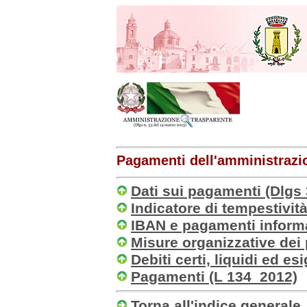
Pagamenti dell'amministrazi
Dati sui pagamenti (Dlgs 3
Indicatore di tempestivit
IBAN e pagamenti informa
Misure organizzative dei
Debiti certi, liquidi ed esi
Pagamenti (L 134_2012)
Torna all'indice generale