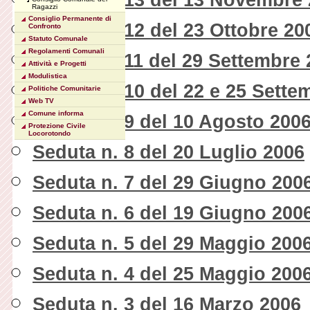
Ragazzi
Consiglio Permanente di
Seduta n. 12 del 23 Ottobre 20
Confronto
Statuto Comunale
Regolamenti Comunali
Seduta n. 11 del 29 Settembre
Attività e Progetti
Modulistica
Seduta n. 10 del 22 e 25 Sette
Politiche Comunitarie
Web TV
Comune informa
Seduta n. 9 del 10 Agosto 200
Protezione Civile
Locorotondo
Seduta n. 8 del 20 Luglio 2006
Seduta n. 7 del 29 Giugno 200
Seduta n. 6 del 19 Giugno 200
Seduta n. 5 del 29 Maggio 200
Seduta n. 4 del 25 Maggio 200
Seduta n. 3 del 16 Marzo 2006