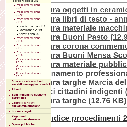
per ogni procedura
Procedimenti anno
01_Fornitura oggetti in cerami
2021
Procedimenti anno
2020
01_Fornitura libri di testo - a
Procedimenti anno
2019
01_Fornitura materiale macchin
Forniture anno 2019
Lavori anno 2019
Servizi anno 2019
01_Fornitura Buoni Pasto
(12.
Procedimenti anno
2018
01_Fornitura corona commemo
Procedimenti anno
2017
Procedimenti anno
01_Fornitura Buoni Mensa Sco
2016
Procedimenti anno
01_Fornitura materiale pubblic
2015
Procedimenti anno
2014
01_Aggiornamento professiona
Procedimenti anno
2013
01_Fornitura targhe Marcia del
Sovvenzioni contributi
sussidi vantaggi economici
01_Farmaci cittadini indigenti
(
Bilanci
Beni immobili e gestione
01_Fornitura targhe
(12.76 KB)
patrimonio
Controlli e rilievi
sull'amministrazione
Servizi erogati
Torna all'indice procedimenti 
Pagamenti
dell'amministrazione
Opere pubbliche