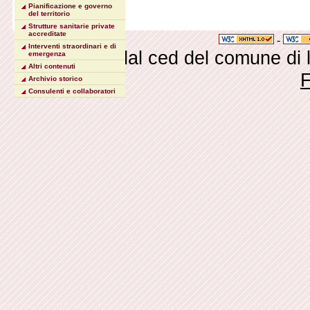
Pianificazione e governo
del territorio
Strutture sanitarie private
accreditate
-
Interventi straordinari e di
Realizzato dal ced del comune di
emergenza
Altri contenuti
Archivio storico
Consulenti e collaboratori