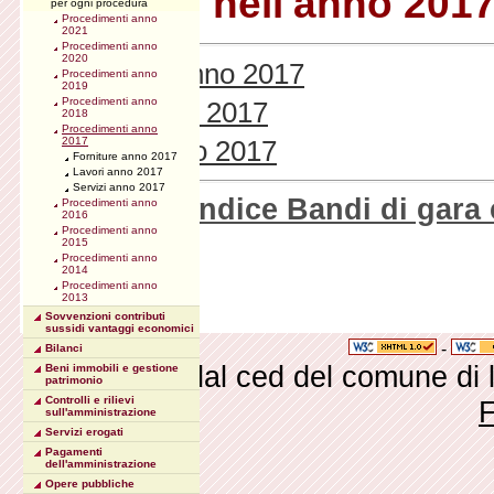
conclusi nell'anno 201
per ogni procedura
Procedimenti anno
2021
Procedimenti anno
2020
Forniture anno 2017
Procedimenti anno
2019
Procedimenti anno
Lavori anno 2017
2018
Procedimenti anno
Servizi anno 2017
2017
Forniture anno 2017
Lavori anno 2017
Servizi anno 2017
Torna all'indice Bandi di gara 
Procedimenti anno
2016
Procedimenti anno
2015
Procedimenti anno
2014
Procedimenti anno
2013
Sovvenzioni contributi
sussidi vantaggi economici
-
Bilanci
Realizzato dal ced del comune di
Beni immobili e gestione
patrimonio
Controlli e rilievi
sull'amministrazione
Servizi erogati
Pagamenti
dell'amministrazione
Opere pubbliche