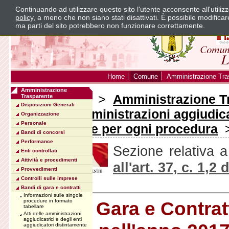
Continuando ad utilizzare questo sito l'utente acconsente all'utili
policy
, a meno che non siano stati disattivati. È possibile modifica
ma parti del sito potrebbero non funzionare correttamente.
Home
Comune
Amministrazione Tra
Amministrazione
Sei in:
Home
>
Amministrazione T
Trasparente
Disposizioni Generali
Atti delle amministrazioni aggiudica
Organizzazione
Personale
distintamente per ogni procedura
>
Bandi di concorsi
Performance
Sezione relativa a
Enti controllati
Attività e procedimenti
all'art. 37, c. 1,2
Provvedimenti
Controlli sulle imprese
Bandi di gara e contratti
Informazioni sulle singole
Bandi di Gara e Contratt
procedure in formato
tabellare
Atti delle amministrazioni
aggiudicatrici e degli enti
aggiudicatori distintamente