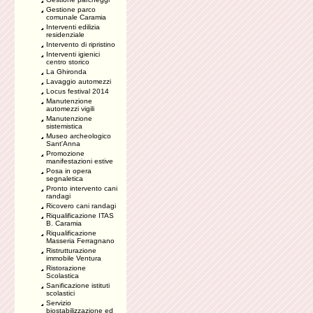
Gestione parco
comunale Caramia
Interventi edilizia
residenziale
Intervento di ripristino
Interventi igienici
centro storico
La Ghironda
Lavaggio automezzi
Locus festival 2014
Manutenzione
automezzi vigili
Manutenzione
sistemistica
Museo archeologico
Sant'Anna
Promozione
manifestazioni estive
Posa in opera
segnaletica
Pronto intervento cani
randagi
Ricovero cani randagi
Riqualificazione ITAS
B. Caramia
Riqualificazione
Masseria Ferragnano
Ristrutturazione
immobile Ventura
Ristorazione
Scolastica
Sanificazione istituti
scolastici
Servizio
biostabilizzazione ed