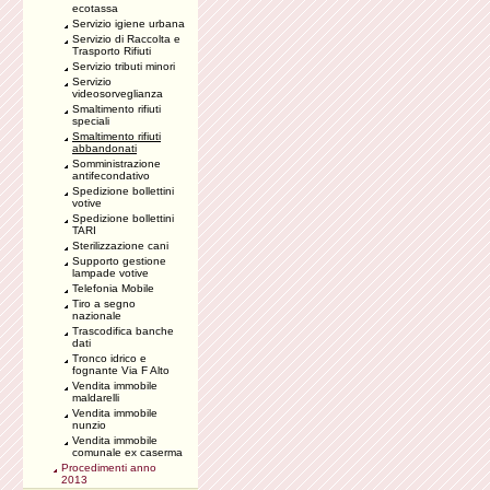
ecotassa
Servizio igiene urbana
Servizio di Raccolta e
Trasporto Rifiuti
Servizio tributi minori
Servizio
videosorveglianza
Smaltimento rifiuti
speciali
Smaltimento rifiuti
abbandonati
Somministrazione
antifecondativo
Spedizione bollettini
votive
Spedizione bollettini
TARI
Sterilizzazione cani
Supporto gestione
lampade votive
Telefonia Mobile
Tiro a segno
nazionale
Trascodifica banche
dati
Tronco idrico e
fognante Via F Alto
Vendita immobile
maldarelli
Vendita immobile
nunzio
Vendita immobile
comunale ex caserma
Procedimenti anno
2013