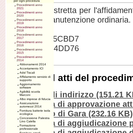
per ogni procedura
Procedimenti anno
Procedura ristretta per l'affidament
2021
Procedimenti anno
2020
e relativa manutenzione ordinaria.
Procedimenti anno
2019
Procedimenti anno
2018
Procedimenti anno
CIG: Z9F0E5CBD7
2017
Procedimenti anno
CIG: ZBD124DD76
2016
Procedimenti anno
2015
Procedimenti anno
2014
Abbonamenti 2014
Accertamento ICI
Adsl Tiscali
Download atti del procedi
Affidamento servizio di
supporto
Aggiornamento
software
Agibilità scuola
Delibera di indirizzo
(151.21 K
Marconi
Albo imprese di fiducia
Determina di approvazione atti
Assicurazione
automezzi 2014
Fornitura batterie isola
Capitolato di Gara
(232.16 KB)
ecologica
Concessione Palestra
Determina di aggiudicazione p
Lino Calella
Formazione
professionale
Determina di aggiudicazione d
Fornitura arredi