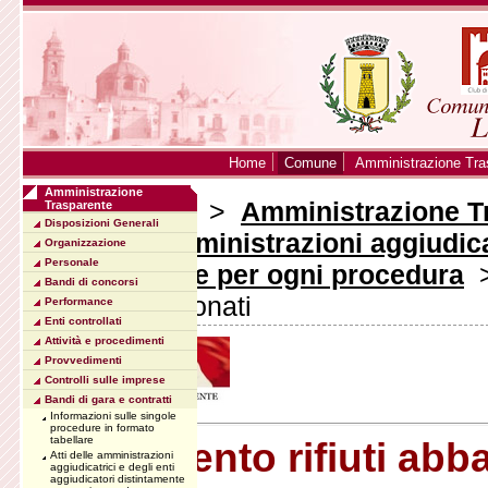
Home
Comune
Amministrazione Tra
Amministrazione
Sei in:
Home
>
Amministrazione T
Trasparente
Disposizioni Generali
Atti delle amministrazioni aggiudica
Organizzazione
Personale
distintamente per ogni procedura
Bandi di concorsi
rifiuti abbandonati
Performance
Enti controllati
Attività e procedimenti
Provvedimenti
Controlli sulle imprese
Bandi di gara e contratti
Informazioni sulle singole
procedure in formato
tabellare
Smaltimento rifiuti abb
Atti delle amministrazioni
aggiudicatrici e degli enti
aggiudicatori distintamente