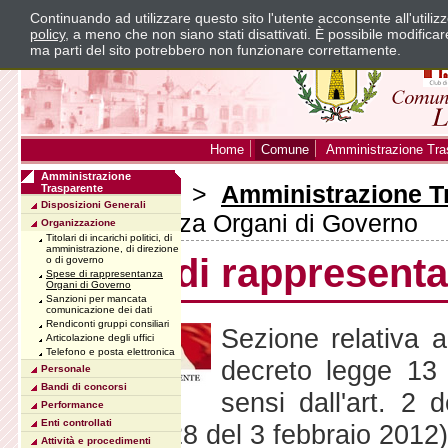
Continuando ad utilizzare questo sito l'utente acconsente all'utili
policy
, a meno che non siano stati disattivati. È possibile modifica
ma parti del sito potrebbero non funzionare correttamente.
Home
Comune
Amministrazione Tra
Amministrazione
Sei in:
Home
>
Amministrazione T
Trasparente
Disposizioni Generali
rappresentanza Organi di Governo
Organizzazione
Titolari di incarichi politici, di
amministrazione, di direzione
Spese di rappresent
o di governo
Spese di rappresentanza
Organi di Governo
Sanzioni per mancata
comunicazione dei dati
Rendiconti gruppi consiliari
Sezione relativa a
Articolazione degli uffici
Telefono e posta elettronica
decreto legge 13 
Personale
Bandi di concorsi
sensi dall'art. 2
Performance
Enti controllati
Ufficiale n. 28 del 3 febbraio 2012)
Attività e procedimenti