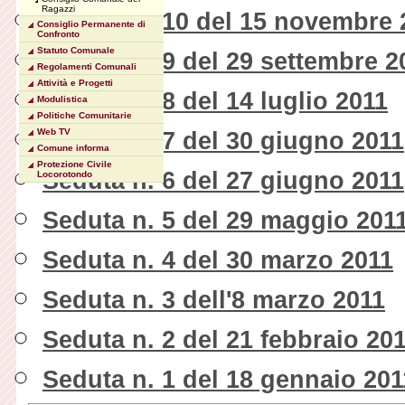
Ragazzi
Seduta n. 10 del 15 novembre 
Consiglio Permanente di
Confronto
Statuto Comunale
Seduta n. 9 del 29 settembre 2
Regolamenti Comunali
Attività e Progetti
Seduta n. 8 del 14 luglio 2011
Modulistica
Politiche Comunitarie
Web TV
Seduta n. 7 del 30 giugno 2011
Comune informa
Protezione Civile
Seduta n. 6 del 27 giugno 2011
Locorotondo
Seduta n. 5 del 29 maggio 201
Seduta n. 4 del 30 marzo 2011
Seduta n. 3 dell'8 marzo 2011
Seduta n. 2 del 21 febbraio 20
Seduta n. 1 del 18 gennaio 201